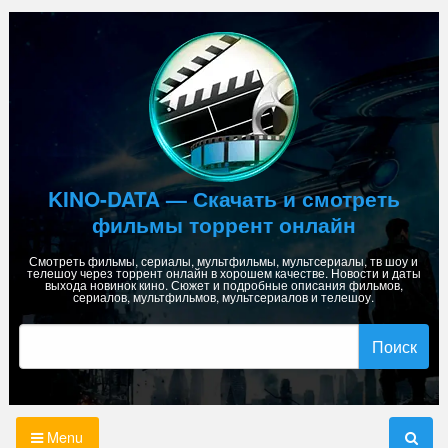
Skip
to
content
KINO-DATA — Скачать и смотреть
фильмы торрент онлайн
Смотреть фильмы, сериалы, мультфильмы, мультсериалы, тв шоу и
телешоу через торрент онлайн в хорошем качестве. Новости и даты
выхода новинок кино. Сюжет и подробные описания фильмов,
сериалов, мультфильмов, мультсериалов и телешоу.
Найти:
Menu