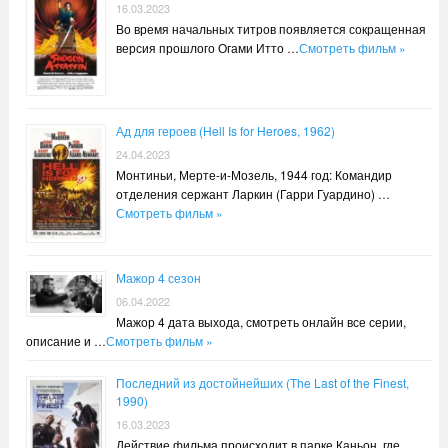
16.03.2023
Во время начальных титров появляется сокращенная
версия прошлого Огами Итто …
Смотреть фильм »
Ад для героев (Hell Is for Heroes, 1962)
24.04.2023
Монтиньи, Мерте-и-Мозель, 1944 год: Командир
отделения сержант Ларкин (Гарри Гуардино) …
Смотреть фильм »
Мажор 4 сезон
06.04.2022
Мажор 4 дата выхода, смотреть онлайн все серии,
описание и …
Смотреть фильм »
Последний из достойнейших (The Last of the Finest,
1990)
16.03.2023
Действие фильма происходит в парке Каньон, где