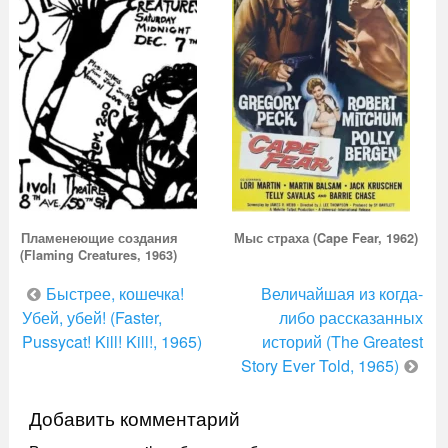
Пламенеющие создания
Мыс страха (Cape Fear, 1962)
(Flaming Creatures, 1963)
Навигация
Быстрее, кошечка!
Величайшая из когда-
по
Убей, убей! (Faster,
либо рассказанных
Pussycat! Kill! Kill!, 1965)
историй (The Greatest
записям
Story Ever Told, 1965)
Добавить комментарий