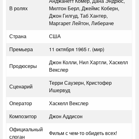
Анджанетт Комер, Дана Эндрюс,
В ролях
Милтон Берл, Джеймс Коберн,
Джон Гилгуд, Таб Хантер,
Маргарет Лейтон, Либераче
Страна
США
Премьера
11 октября 1965 г. (мир)
Джон Колли, Нил Хартли, Хаскелл
Продюсеры
Векслер
Терри Саузерн, Кристофер
Сценарий
Ишервуд
Оператор
Хаскелл Векслер
Композитор
Джон Аддисон
Официальный
Фильм с чем-то обидеть всех!
слоган