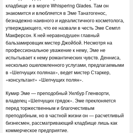
кладбище и в морге Whispering Glades. Там он
знакомится и влюбляется в Эме Танатогенос,
безнадежно наивного и идеалистичного косметолога,
утверждающего, что ее назвали в честь Эме Семпл
Макферсон. К ней неравнодушен главный
бальзамировщик мистер Джойбой. Несмотря на
профессиональное уважение к нему, Эме не
испытывает к нему романтических чувств. Денниса,
несколько ошеломленного услугами, предлагаемыми
в «Шепчущих полянах», ведет мистер Старкер,
«консультант» «Шепчущих полян».
Кумир Эме — преподобный Уилбур Гленворти,
владелец «Шепчущих грядок». Эме преклоняется
перед торжественным и благочестивым
преподобным, но в частной жизни он — расчетливый
бизнесмен, рассматривающий кладбище лишь как
коммерческое предприятие.