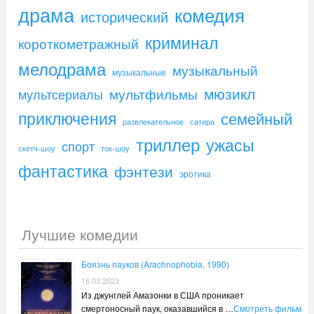
драма
комедия
исторический
криминал
короткометражный
мелодрама
музыкальный
музыкальные
мюзикл
мультфильмы
мультсериалы
приключения
семейный
развлекательное
сатира
триллер
ужасы
спорт
скетч-шоу
ток-шоу
фантастика
фэнтези
эротика
Лучшие комедии
Боязнь пауков (Arachnophobia, 1990)
16.03.2023
Из джунглей Амазонки в США проникает
смертоносный паук, оказавшийся в …
Смотреть фильм