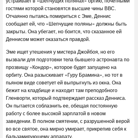
устраивает в «Шепчущих полянах» оргию, почетными
гостями которой становятся высшие чины ВВС.
Отчаянно пытаясь помириться с Эме, Деннис
сообщает ей, что «Шепчущие поляны» должны быть
закрыты. Она убегает, но боится, что сказанное ей
Деннисом может оказаться правдой.
Эме ищет утешения у мистера Джойбоя, но его
вызвали для подготовки тела бывшего астронавта по
прозвищу «Кондор», которое будет запущено на
орбиту. Она разыскивает «Гуру Брамина», но тот в
пьяном виде советует ей выпрыгнуть из окна. Она
бежит на кладбище и находит там преподобного
Гленворти, который подтверждает рассказ Денниса.
Он пытается соблазнить ее, обещая постоянную
работу с более высокой зарплатой в новом
заведении. В полном смятении, с разрушенной верой
во все святое, она мирно умирает, прикрепив себя к
бальзамирующему аппарату.