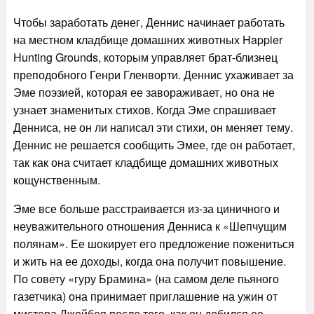
Чтобы заработать денег, Деннис начинает работать
на местном кладбище домашних животных Happier
Hunting Grounds, которым управляет брат-близнец
преподобного Генри Гленворти. Деннис ухаживает за
Эме поэзией, которая ее завораживает, но она не
узнает знаменитых стихов. Когда Эме спрашивает
Денниса, не он ли написал эти стихи, он меняет тему.
Деннис не решается сообщить Эмее, где он работает,
так как она считает кладбище домашних животных
кощунственным.
Эме все больше расстраивается из-за циничного и
неуважительного отношения Денниса к «Шепчущим
полянам». Ее шокирует его предложение пожениться
и жить на ее доходы, когда она получит повышение.
По совету «гуру Брамина» (на самом деле пьяного
газетчика) она принимает приглашение на ужин от
мистера Джойбоя после того, как он добился ее