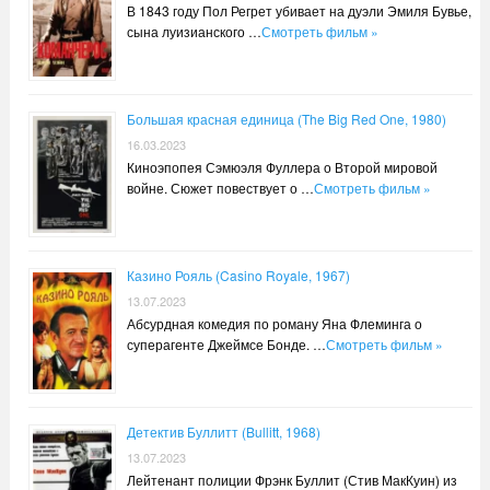
В 1843 году Пол Регрет убивает на дуэли Эмиля Бувье,
сына луизианского …
Смотреть фильм »
Большая красная единица (The Big Red One, 1980)
16.03.2023
Киноэпопея Сэмюэля Фуллера о Второй мировой
войне. Сюжет повествует о …
Смотреть фильм »
Казино Рояль (Casino Royale, 1967)
13.07.2023
Абсурдная комедия по роману Яна Флеминга о
суперагенте Джеймсе Бонде. …
Смотреть фильм »
Детектив Буллитт (Bullitt, 1968)
13.07.2023
Лейтенант полиции Фрэнк Буллит (Стив МакКуин) из