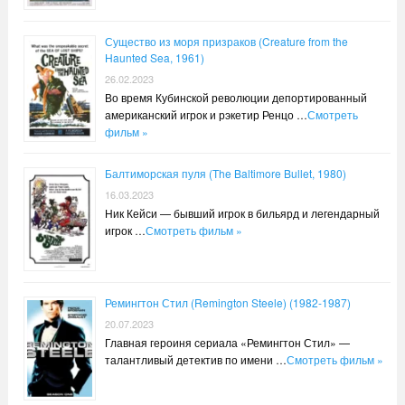
Существо из моря призраков (Creature from the
Haunted Sea, 1961)
26.02.2023
Во время Кубинской революции депортированный
американский игрок и рэкетир Ренцо …
Смотреть
фильм »
Балтиморская пуля (The Baltimore Bullet, 1980)
16.03.2023
Ник Кейси — бывший игрок в бильярд и легендарный
игрок …
Смотреть фильм »
Ремингтон Стил (Remington Steele) (1982-1987)
20.07.2023
Главная героиня сериала «Ремингтон Стил» —
талантливый детектив по имени …
Смотреть фильм »