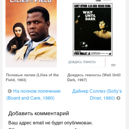
Полевые лилии (Lilies of the
Дождись темноты (Wait Until
Field, 1963)
Dark, 1967)
Навигация
На полном попечении
Дайнер Соллиз (Solly’s
по
(Board and Care, 1980)
Diner, 1980)
записям
Добавить комментарий
Ваш адрес email не будет опубликован.