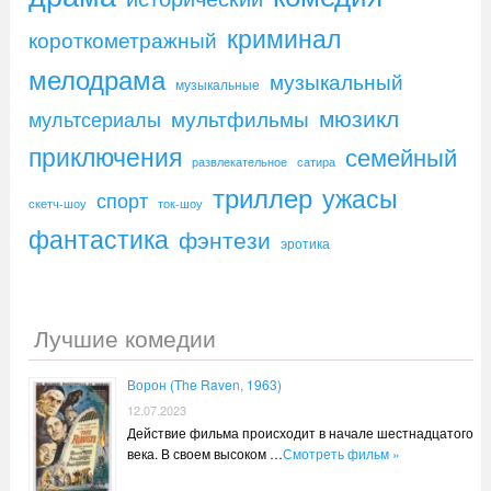
криминал
короткометражный
мелодрама
музыкальный
музыкальные
мюзикл
мультфильмы
мультсериалы
приключения
семейный
развлекательное
сатира
триллер
ужасы
спорт
скетч-шоу
ток-шоу
фантастика
фэнтези
эротика
Лучшие комедии
Ворон (The Raven, 1963)
12.07.2023
Действие фильма происходит в начале шестнадцатого
века. В своем высоком …
Смотреть фильм »