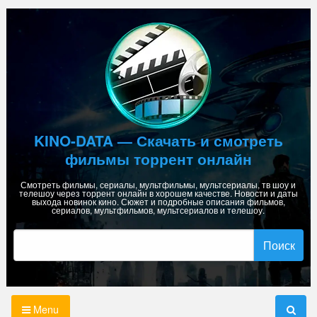
Skip
to
content
KINO-DATA — Скачать и смотреть
фильмы торрент онлайн
Смотреть фильмы, сериалы, мультфильмы, мультсериалы, тв шоу и
телешоу через торрент онлайн в хорошем качестве. Новости и даты
выхода новинок кино. Сюжет и подробные описания фильмов,
сериалов, мультфильмов, мультсериалов и телешоу.
Найти:
Menu