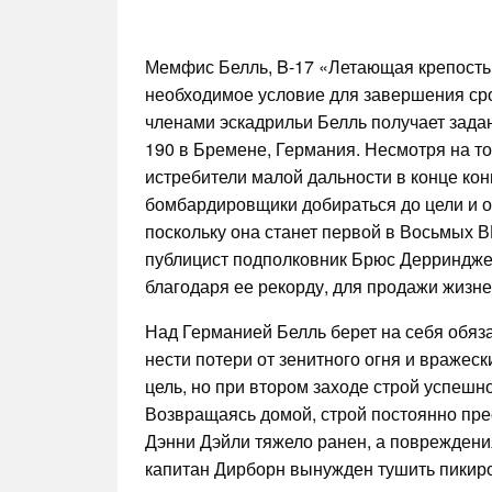
Мемфис Белль, B-17 «Летающая крепость
необходимое условие для завершения ср
членами эскадрильи Белль получает зада
190 в Бремене, Германия. Несмотря на то
истребители малой дальности в конце ко
бомбардировщики добираться до цели и об
поскольку она станет первой в Восьмых В
публицист подполковник Брюс Дерриндже
благодаря ее рекорду, для продажи жизн
Над Германией Белль берет на себя обяза
нести потери от зенитного огня и вражес
цель, но при втором заходе строй успешн
Возвращаясь домой, строй постоянно пре
Дэнни Дэйли тяжело ранен, а повреждени
капитан Дирборн вынужден тушить пикиро