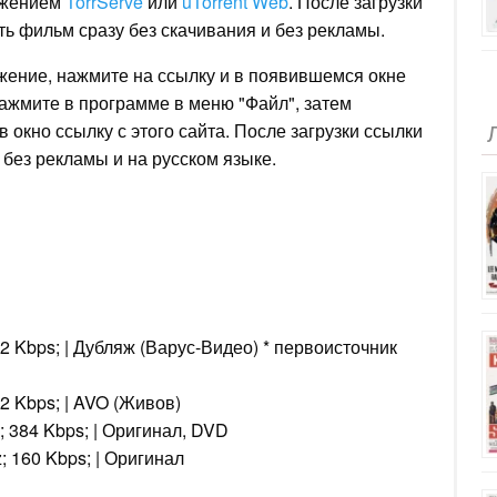
ожением
TorrServe
или
uTorrent Web
. После загрузки
ь фильм сразу без скачивания и без рекламы.
ожение, нажмите на ссылку и в появившемся окне
 нажмите в программе в меню "Файл", затем
в окно ссылку с этого сайта. После загрузки ссылки
без рекламы и на русском языке.
92 Kbps; | Дубляж (Варус-Видео) * первоисточник
92 Kbps; | AVO (Живов)
; 384 Kbps; | Оригинал, DVD
; 160 Kbps; | Оригинал