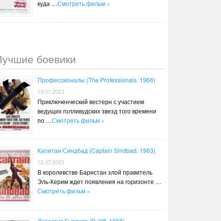
куда …
Смотреть фильм »
Лучшие боевики
Профессионалы (The Professionals, 1966)
13.07.2023
Приключенческий вестерн с участием
ведущих голливудских звезд того времени
по …
Смотреть фильм »
Капитан Синдбад (Captain Sindbad, 1963)
12.07.2023
В королевстве Баристан злой правитель
Эль-Керим ждет появления на горизонте …
Смотреть фильм »
Детектив Буллитт (Bullitt, 1968)