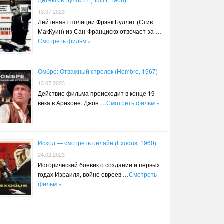
13.07.2023
Лейтенант полиции Фрэнк Буллит (Стив
МакКуин) из Сан-Франциско отвечает за …
Смотреть фильм »
Омбре: Отважный стрелок (Hombre, 1967)
13.07.2023
Действие фильма происходит в конце 19
века в Аризоне. Джон …
Смотреть фильм »
Исход — смотреть онлайн (Exodus, 1960)
24.02.2023
Исторический боевик о создании и первых
годах Израиля, войне евреев …
Смотреть
фильм »