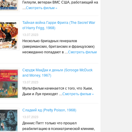
Гилхули, ветеран ВМС США, работающий на
…
Смотреть фильм »
Тайная война Гарри Фригга (The Secret War
of Harry Frigg, 1968)
13.07.2023
Несколько бригадных генералов
(американских, британских и французских)
неожиданно попадают в …
Смотреть фильм
Скрудж МакДак и деньги (Scrooge McDuck
and Money, 1967)
13.07.2023
Мультфильм начинается с того, что Хьюи,
Дьюи и Луи приходят …
Смотреть фильм »
Сладкий яд (Pretty Poison, 1968)
13.07.2023
Деннис Питт только что прошел
реабилитацию в психиатрической клинике,