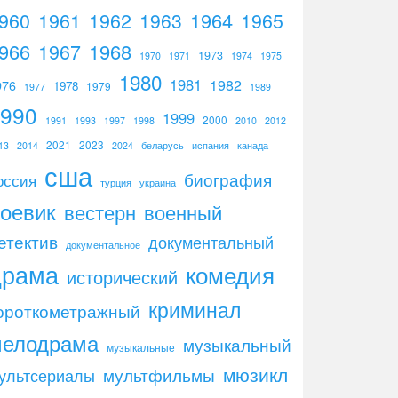
960
1961
1962
1964
1965
1963
966
1967
1968
1973
1970
1971
1974
1975
1980
1981
1982
976
1978
1979
1977
1989
1990
1999
2000
1991
1993
1997
1998
2010
2012
2021
2023
13
2014
2024
беларусь
испания
канада
сша
биография
оссия
турция
украина
оевик
вестерн
военный
етектив
документальный
документальное
драма
комедия
исторический
криминал
ороткометражный
мелодрама
музыкальный
музыкальные
мюзикл
мультфильмы
ультсериалы