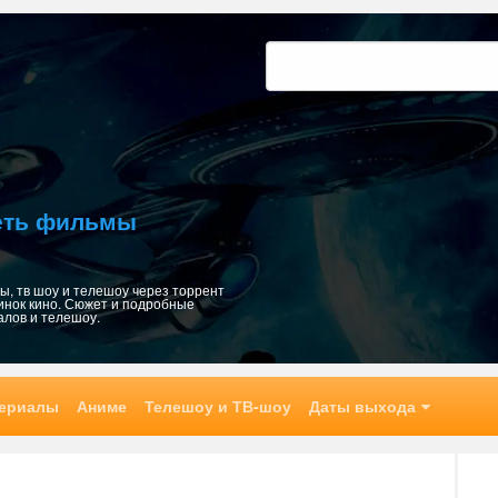
Найти:
реть фильмы
, тв шоу и телешоу через торрент
инок кино. Сюжет и подробные
алов и телешоу.
ериалы
Аниме
Телешоу и ТВ-шоу
Даты выхода