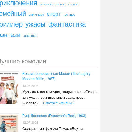
риключения
развлекательное
сатира
емейный
спорт
скетч-шоу
ток-шоу
риллер
ужасы
фантастика
энтези
эротика
Лучшие комедии
Весьма современная Милли (Thoroughly
Modern Millie, 1967)
13.07.2023
Музыкальная комедия, получившая «Оскар»
за лучший оригинальный саундтрек и
«Золотой …
Смотреть фильм »
Риф Донована (Donovan’s Reef, 1963)
12.07.2023
Содержание фильма Томас «Боутс»