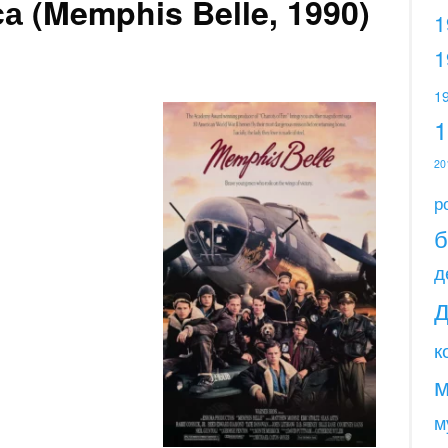
 (Memphis Belle, 1990)
1
1
1
20
р
б
д
к
м