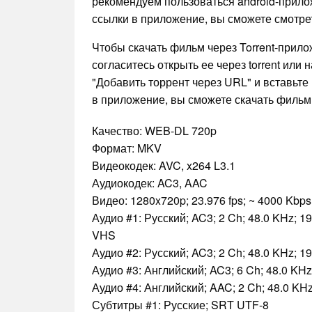
рекомендуем пользоваться android-прил
ссылки в приложение, вы сможете смотрет
Чтобы скачать фильм через Torrent-прил
согласитесь открыть ее через torrent или
"Добавить торрент через URL" и вставьте 
в приложение, вы сможете скачать фильм 
Качество: WEB-DL 720p
Формат: MKV
Видеокодек: AVC, x264 L3.1
Аудиокодек: AC3, AAC
Видео: 1280x720p; 23.976 fps; ~ 4000 Kbps
Аудио #1: Русский; AC3; 2 Ch; 48.0 KHz; 1
VHS
Аудио #2: Русский; AC3; 2 Ch; 48.0 KHz; 1
Аудио #3: Английский; AC3; 6 Ch; 48.0 KHz
Аудио #4: Английский; AAC; 2 Ch; 48.0 KHz
Субтитры #1: Русские; SRT UTF-8