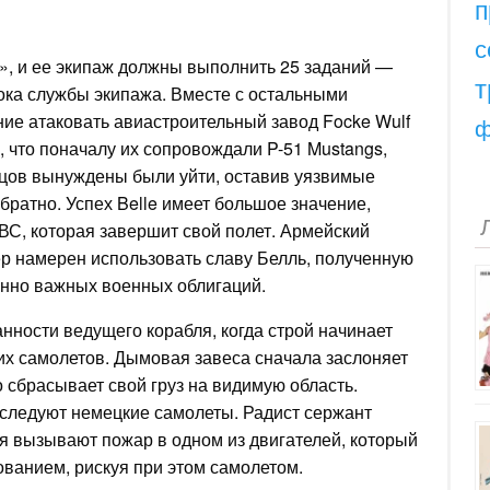
п
с
», и ее экипаж должны выполнить 25 заданий —
т
ока службы экипажа. Вместе с остальными
ние атаковать авиастроительный завод Focke Wulf
ф
, что поначалу их сопровождали P-51 Mustangs,
нцов вынуждены были уйти, оставив уязвимые
ратно. Успех Belle имеет большое значение,
ВС, которая завершит свой полет. Армейский
р намерен использовать славу Белль, полученную
енно важных военных облигаций.
нности ведущего корабля, когда строй начинает
ких самолетов. Дымовая завеса сначала заслоняет
о сбрасывает свой груз на видимую область.
следуют немецкие самолеты. Радист сержант
я вызывают пожар в одном из двигателей, который
ванием, рискуя при этом самолетом.