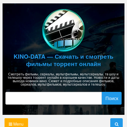
Skip
to
content
KINO-DATA — Скачать и смотреть
фильмы торрент онлайн
Смотреть фильмы, сериалы, мультфильмы, мультсериалы, тв шоу и
телешоу через торрент онлайн в хорошем качестве. Новости и даты
выхода новинок кино. Сюжет и подробные описания фильмов,
сериалов, мультфильмов, мультсериалов и телешоу.
Найти:
Menu