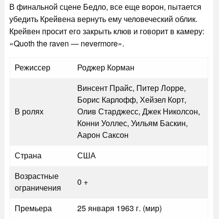
В финальной сцене Бедло, все еще ворон, пытается
убедить Крейвена вернуть ему человеческий облик.
Крейвен просит его закрыть клюв и говорит в камеру:
«Quoth the raven — nevermore».
Режиссер
Роджер Корман
Винсент Прайс, Питер Лорре,
Борис Карлофф, Хейзел Корт,
В ролях
Олив Старджесс, Джек Николсон,
Конни Уоллес, Уильям Баскин,
Аарон Саксон
Страна
США
Возрастные
0 +
ограничения
Премьера
25 января 1963 г. (мир)