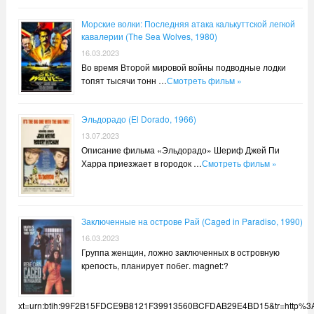
Морские волки: Последняя атака калькуттской легкой
кавалерии (The Sea Wolves, 1980)
16.03.2023
Во время Второй мировой войны подводные лодки
топят тысячи тонн …
Смотреть фильм »
Эльдорадо (El Dorado, 1966)
13.07.2023
Описание фильма «Эльдорадо» Шериф Джей Пи
Харра приезжает в городок …
Смотреть фильм »
Заключенные на острове Рай (Caged in Paradiso, 1990)
16.03.2023
Группа женщин, ложно заключенных в островную
крепость, планирует побег. magnet:?
xt=urn:btih:99F2B15FDCE9B8121F39913560BCFDAB29E4BD15&tr=http%3