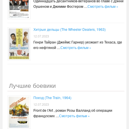
Одиннадцать десантников-ветеранов во главе с Дэнни
Оушеном и Джимми Фостером …
Смотреть фильм »
Хитрые дельцы (The Wheeler Dealers, 1963)
12.07.2023
Генри Тайран (Джеймс Гарнер) уезжает из Техаса, где
его нефтяной …
Смотреть фильм »
Лучшие боевики
Поезд (The Train, 1964)
12.07.2023
Front de l’Art , роман Розы Валланд об операции
французских …
Смотреть фильм »