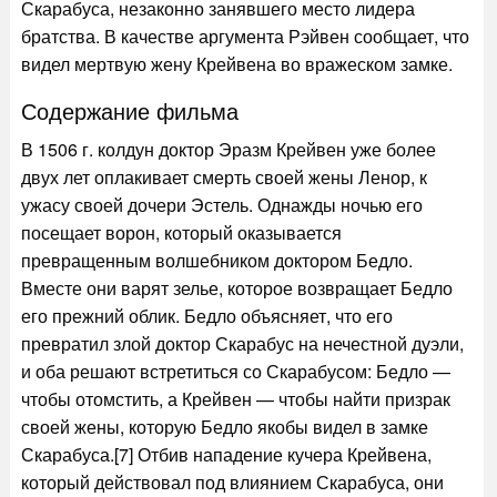
Скарабуса, незаконно занявшего место лидера
братства. В качестве аргумента Рэйвен сообщает, что
видел мертвую жену Крейвена во вражеском замке.
Содержание фильма
В 1506 г. колдун доктор Эразм Крейвен уже более
двух лет оплакивает смерть своей жены Ленор, к
ужасу своей дочери Эстель. Однажды ночью его
посещает ворон, который оказывается
превращенным волшебником доктором Бедло.
Вместе они варят зелье, которое возвращает Бедло
его прежний облик. Бедло объясняет, что его
превратил злой доктор Скарабус на нечестной дуэли,
и оба решают встретиться со Скарабусом: Бедло —
чтобы отомстить, а Крейвен — чтобы найти призрак
своей жены, которую Бедло якобы видел в замке
Скарабуса.[7] Отбив нападение кучера Крейвена,
который действовал под влиянием Скарабуса, они