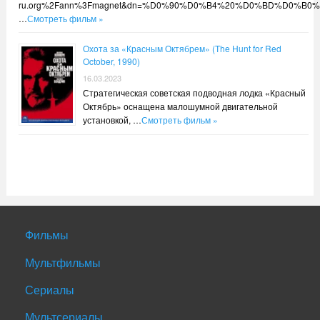
ru.org%2Fann%3Fmagnet&dn=%D0%90%D0%B4%20%D0%BD%D0
…
Смотреть фильм »
Охота за «Красным Октябрем» (The Hunt for Red
October, 1990)
16.03.2023
Стратегическая советская подводная лодка «Красный
Октябрь» оснащена малошумной двигательной
установкой, …
Смотреть фильм »
Фильмы
Мультфильмы
Сериалы
Мультсериалы