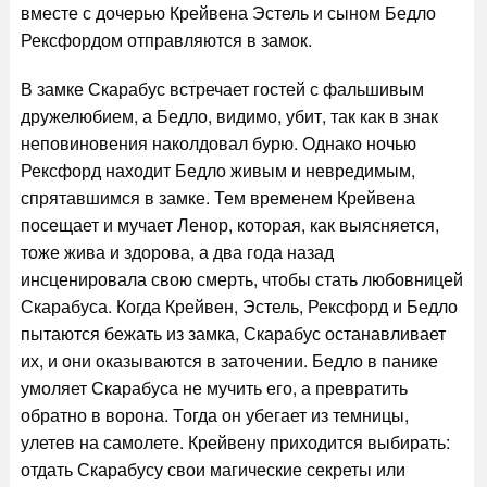
вместе с дочерью Крейвена Эстель и сыном Бедло
Рексфордом отправляются в замок.
В замке Скарабус встречает гостей с фальшивым
дружелюбием, а Бедло, видимо, убит, так как в знак
неповиновения наколдовал бурю. Однако ночью
Рексфорд находит Бедло живым и невредимым,
спрятавшимся в замке. Тем временем Крейвена
посещает и мучает Ленор, которая, как выясняется,
тоже жива и здорова, а два года назад
инсценировала свою смерть, чтобы стать любовницей
Скарабуса. Когда Крейвен, Эстель, Рексфорд и Бедло
пытаются бежать из замка, Скарабус останавливает
их, и они оказываются в заточении. Бедло в панике
умоляет Скарабуса не мучить его, а превратить
обратно в ворона. Тогда он убегает из темницы,
улетев на самолете. Крейвену приходится выбирать:
отдать Скарабусу свои магические секреты или