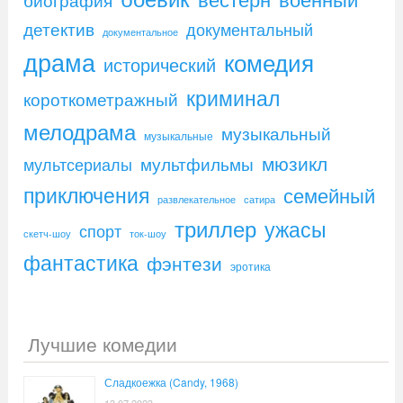
детектив
документальный
документальное
драма
комедия
исторический
криминал
короткометражный
мелодрама
музыкальный
музыкальные
мюзикл
мультфильмы
мультсериалы
приключения
семейный
развлекательное
сатира
триллер
ужасы
спорт
скетч-шоу
ток-шоу
фантастика
фэнтези
эротика
Лучшие комедии
Сладкоежка (Candy, 1968)
13.07.2023