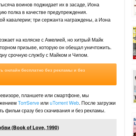
 тысяча воинов поджидает их в засаде, Иона
ию полка в качестве предупреждения.
й кавалерии; три сержанта награждены, а Иона
зжает на коляске с Амелией, но хитрый Майк
вторном призыве, которую он обещал уничтожить.
дну срочную службу с Майком и Чипом.
ь онлайн бесплатно без рекламы и без
левизоре, планшете или смартфоне, мы
ожением
TorrServe
или
uTorrent Web
. После загрузки
ь фильм сразу без скачивания и без рекламы.
бви (Book of Love, 1990)