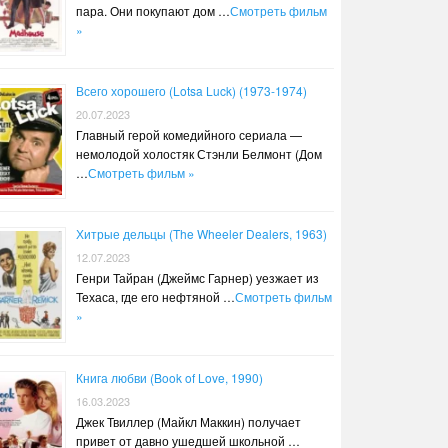
пара. Они покупают дом …
Смотреть фильм
»
Всего хорошего (Lotsa Luck) (1973-1974)
20.07.2023
Главный герой комедийного сериала —
немолодой холостяк Стэнли Белмонт (Дом
…
Смотреть фильм »
Хитрые дельцы (The Wheeler Dealers, 1963)
12.07.2023
Генри Тайран (Джеймс Гарнер) уезжает из
Техаса, где его нефтяной …
Смотреть фильм
»
Книга любви (Book of Love, 1990)
16.03.2023
Джек Твиллер (Майкл Маккин) получает
привет от давно ушедшей школьной …