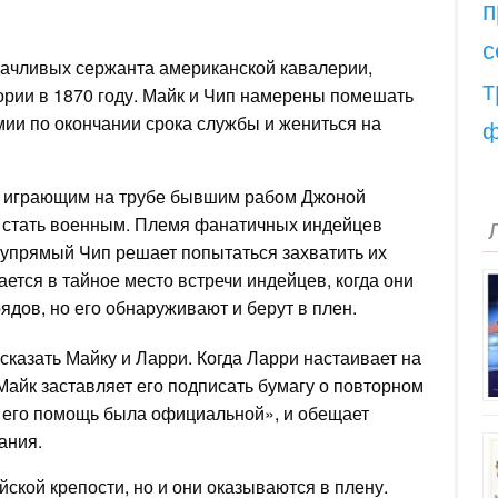
п
с
рачливых сержанта американской кавалерии,
т
рии в 1870 году. Майк и Чип намерены помешать
мии по окончании срока службы и жениться на
ф
с играющим на трубе бывшим рабом Джоной
ь стать военным. Племя фанатичных индейцев
 упрямый Чип решает попытаться захватить их
тся в тайное место встречи индейцев, когда они
ядов, но его обнаруживают и берут в плен.
сказать Майку и Ларри. Когда Ларри настаивает на
Майк заставляет его подписать бумагу о повторном
ы его помощь была официальной», и обещает
ания.
ской крепости, но и они оказываются в плену.