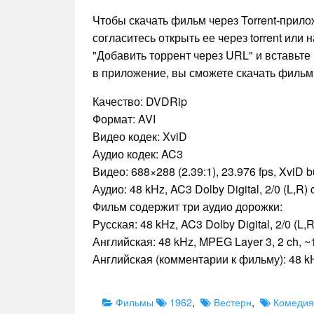
Чтобы скачать фильм через Torrent-прил
согласитесь открыть ее через torrent или
"Добавить торрент через URL" и вставьте 
в приложение, вы сможете скачать фильм 
Качество: DVDRip
Формат: AVI
Видео кодек: XviD
Аудио кодек: AC3
Видео: 688×288 (2.39:1), 23.976 fps, XviD bu
Аудио: 48 kHz, AC3 Dolby Digital, 2/0 (L,R)
Фильм содержит три аудио дорожки:
Русская: 48 kHz, AC3 Dolby Digital, 2/0 (L,
Английская: 48 kHz, MPEG Layer 3, 2 ch, ~
Английская (комментарии к фильму): 48 kH
Categories
Tags
Фильмы
1962
,
Вестерн
,
Комедия