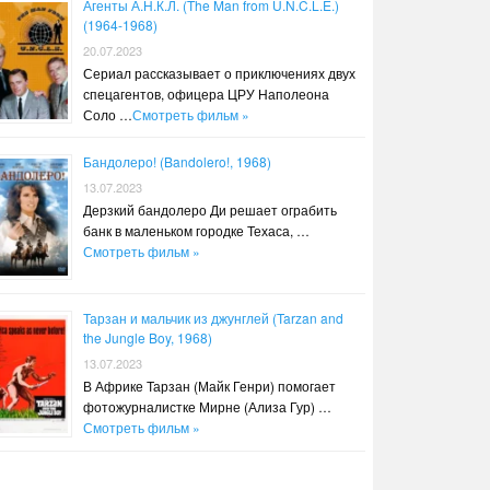
Агенты А.Н.К.Л. (The Man from U.N.C.L.E.)
(1964-1968)
20.07.2023
Сериал рассказывает о приключениях двух
спецагентов, офицера ЦРУ Наполеона
Соло …
Смотреть фильм »
Бандолеро! (Bandolero!, 1968)
13.07.2023
Дерзкий бандолеро Ди решает ограбить
банк в маленьком городке Техаса, …
Смотреть фильм »
Тарзан и мальчик из джунглей (Tarzan and
the Jungle Boy, 1968)
13.07.2023
В Африке Тарзан (Майк Генри) помогает
фотожурналистке Мирне (Ализа Гур) …
Смотреть фильм »