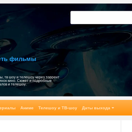
Найти:
реть фильмы
, тв шоу и телешоу через торрент
инок кино. Сюжет и подробные
алов и телешоу.
ериалы
Аниме
Телешоу и ТВ-шоу
Даты выхода