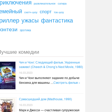
риключения
развлекательное
сатира
емейный
спорт
скетч-шоу
ток-шоу
риллер
ужасы
фантастика
энтези
эротика
Лучшие комедии
Чич и Чонг: Следующий фильм. Укуренные
заживо! (Cheech & Chong’s Next Movie, 1980)
16.03.2023
Чич и Чонг выполняют задание по добыче
бензина для машины …
Смотреть фильм »
Сумасшедший дом (Madhouse, 1990)
16.03.2023
Марк и Джесси — счастливая супружеская