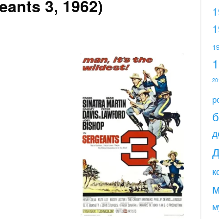
ants 3, 1962)
1
1
1
20
р
б
д
к
м