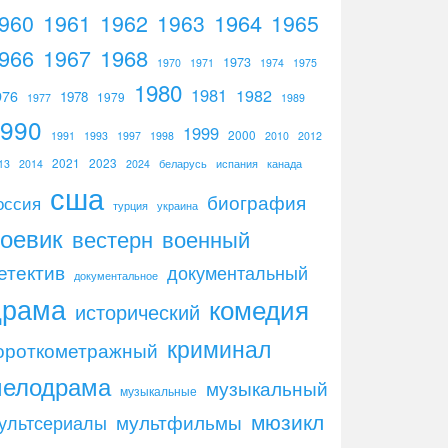
960
1961
1962
1964
1965
1963
966
1967
1968
1973
1970
1971
1974
1975
1980
1981
1982
976
1978
1979
1977
1989
1990
1999
2000
1991
1993
1997
1998
2010
2012
2021
2023
13
2014
2024
беларусь
испания
канада
сша
биография
оссия
турция
украина
оевик
вестерн
военный
етектив
документальный
документальное
драма
комедия
исторический
криминал
ороткометражный
мелодрама
музыкальный
музыкальные
мюзикл
мультфильмы
ультсериалы