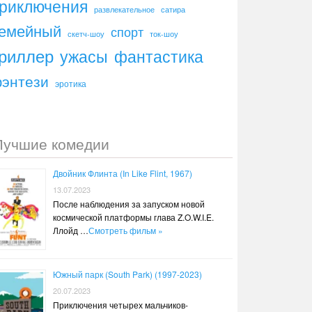
риключения
развлекательное
сатира
емейный
спорт
скетч-шоу
ток-шоу
риллер
ужасы
фантастика
энтези
эротика
Лучшие комедии
Двойник Флинта (In Like Flint, 1967)
13.07.2023
После наблюдения за запуском новой
космической платформы глава Z.O.W.I.E.
Ллойд …
Смотреть фильм »
Южный парк (South Park) (1997-2023)
20.07.2023
Приключения четырех мальчиков-