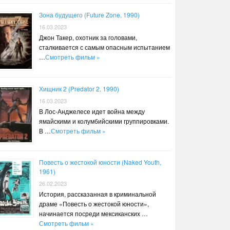
Зона будущего (Future Zone, 1990)
16.03.2023
Джон Такер, охотник за головами,
сталкивается с самым опасным испытанием
…
Смотреть фильм »
Хищник 2 (Predator 2, 1990)
16.03.2023
В Лос-Анджелесе идет война между
ямайскими и колумбийскими группировками.
В …
Смотреть фильм »
Повесть о жестокой юности (Naked Youth,
1961)
26.02.2023
История, рассказанная в криминальной
драме «Повесть о жестокой юности»,
начинается посреди мексиканских …
Смотреть фильм »