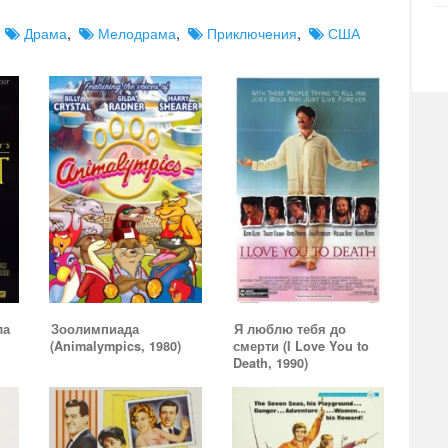
,
Драма
,
Мелодрама
,
Приключения
,
США
ла
Зоолимпиада
Я люблю тебя до
(Animalympics, 1980)
смерти (I Love You to
Death, 1990)