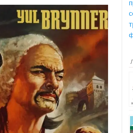
п
с
т
ф