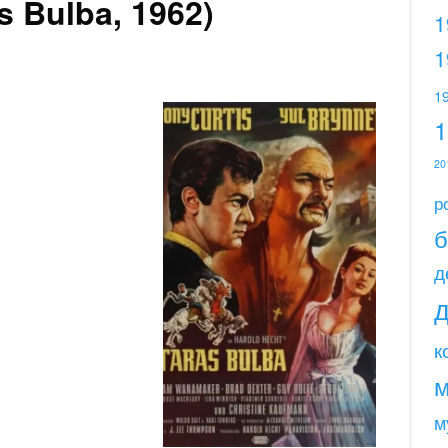
s Bulba, 1962)
1
1
1
20
р
б
д
к
м