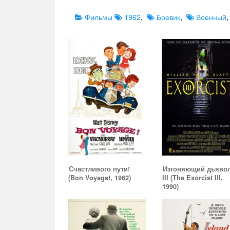
Categories
Tags
Фильмы
1962
,
Боевик
,
Военный
Счастливого пути!
Изгоняющий дьяво
(Bon Voyage!, 1962)
III (The Exorcist III,
1990)