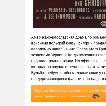
Американо-югославская драма по роману 
войсками польский князь Григорий предал
вероломно напал на них. После этого Гри
хозяевами Украины. Когда полковник каза
не узнает родной земли. Но офицер кляне
которых он научил стрелять и прыгать, жи
Бульба требует, чтобы молодые люди узна
придерживающиеся фанатичных нацистск
Скачать фильм на русском или посмотрет
регистрации в хорошем качестве