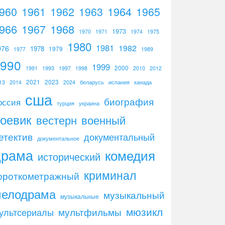
960
1961
1962
1964
1965
1963
966
1967
1968
1973
1970
1971
1974
1975
1980
1981
1982
976
1978
1979
1977
1989
1990
1999
2000
1991
1993
1997
1998
2010
2012
2021
2023
13
2014
2024
беларусь
испания
канада
сша
биография
оссия
турция
украина
оевик
вестерн
военный
етектив
документальный
документальное
драма
комедия
исторический
криминал
ороткометражный
мелодрама
музыкальный
музыкальные
мюзикл
мультфильмы
ультсериалы