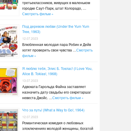
третьеклассников, живущих в маленьком
городке Саут-Парк, штат Колорадо, …
Смотреть фильм »
Под деревом любви (Under the Yum Yum
Tree, 1963)
12.07.2023
Влюбленная молодая пара Робин и Дейв
хотят проверить свои чувства …
Смотреть
фильм »
Я люблю тебя, Элис Б. Токлас! (I Love You,
Alice B. Toklas!, 1968)
13.07.2023
Адвоката Гарольда Файна заставляет
назначить дату свадьбы его секретарша/
невеста Джойс. …
Смотреть фильм »
Что за путь! (What a Way to Go!, 1964)
12.07.2023
Романтическая комедия о любовных
злоключениях молодой женщины, богатой