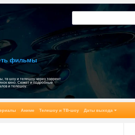
Найти:
реть фильмы
, тв шоу и телешоу через торрент
инок кино. Сюжет и подробные
алов и телешоу.
ериалы
Аниме
Телешоу и ТВ-шоу
Даты выхода