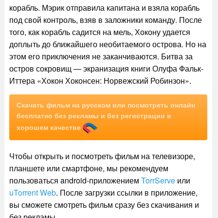
корабль. Мэрик отправила капитана и взяла корабль
под свой контроль, взяв в заложники команду. После
того, как корабль садится на мель, Хокону удается
доплыть до ближайшего необитаемого острова. Но на
этом его приключения не заканчиваются. Битва за
остров сокровищ — экранизация книги Олуфа Фальк-
Иттера «Хокон Хоконсен: Норвежский Робинзон».
Скачать фильм на русском или посмотреть онлайн
бесплатно без рекламы и без регистрации в
хорошем качестве
Чтобы открыть и посмотреть фильм на телевизоре,
планшете или смартфоне, мы рекомендуем
пользоваться android-приложением
TorrServe
или
uTorrent Web
. После загрузки ссылки в приложение,
вы сможете смотреть фильм сразу без скачивания и
без рекламы.