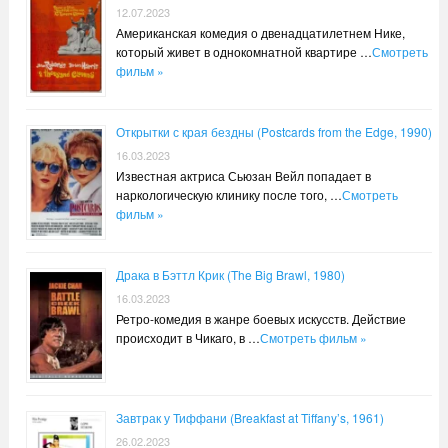
12.07.2023
Американская комедия о двенадцатилетнем Нике,
который живет в однокомнатной квартире …
Смотреть
фильм »
Открытки с края бездны (Postcards from the Edge, 1990)
16.03.2023
Известная актриса Сьюзан Вейл попадает в
наркологическую клинику после того, …
Смотреть
фильм »
Драка в Бэттл Крик (The Big Brawl, 1980)
16.03.2023
Ретро-комедия в жанре боевых искусств. Действие
происходит в Чикаго, в …
Смотреть фильм »
Завтрак у Тиффани (Breakfast at Tiffany’s, 1961)
26.02.2023