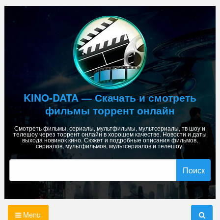
Skip
to
content
KINO-DATA — Скачать и смотреть
фильмы торрент онлайн
Смотреть фильмы, сериалы, мультфильмы, мультсериалы, тв шоу и
телешоу через торрент онлайн в хорошем качестве. Новости и даты
выхода новинок кино. Сюжет и подробные описания фильмов,
сериалов, мультфильмов, мультсериалов и телешоу.
Найти:
Menu