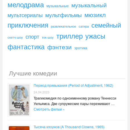
мелодрама
музыкальный
музыкальные
мюзикл
мультфильмы
мультсериалы
приключения
семейный
развлекательное
сатира
триллер
ужасы
спорт
скетч-шоу
ток-шоу
фантастика
фэнтези
эротика
Лучшие комедии
Период привыкания (Period of Adjustment, 1962)
24.04.2023
Трагикомедия по одноименному роману Теннесси
Уильямса. Две супружеские пары переживают …
Смотреть фильм »
Тысяча клоунов (A Thousand Clowns, 1965)