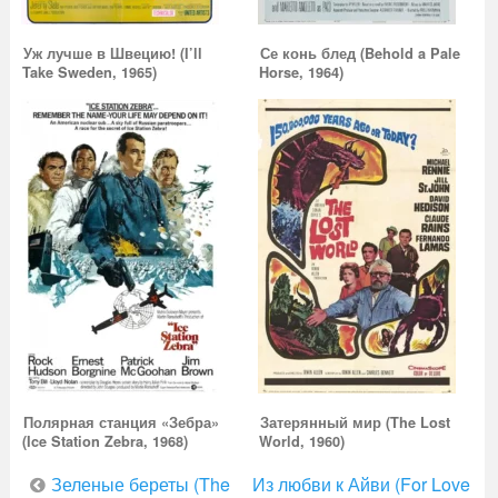
Уж лучше в Швецию! (I’ll
Се конь блед (Behold a Pale
Take Sweden, 1965)
Horse, 1964)
Полярная станция «Зебра»
Затерянный мир (The Lost
(Ice Station Zebra, 1968)
World, 1960)
Навигация
Зеленые береты (The
Из любви к Айви (For Love