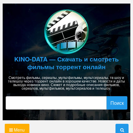
Skip
to
content
KINO-DATA — Скачать и смотреть
фильмы торрент онлайн
Смотреть фильмы, сериалы, мультфильмы, мультсериалы, тв шоу и
телешоу через торрент онлайн в хорошем качестве. Новости и даты
выхода новинок кино. Сюжет и подробные описания фильмов,
сериалов, мультфильмов, мультсериалов и телешоу.
Найти:
Menu