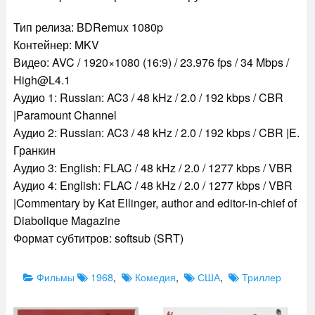
Тип релиза: BDRemux 1080p
Контейнер: MKV
Видео: AVC / 1920×1080 (16:9) / 23.976 fps / 34 Mbps /
High@L4.1
Аудио 1: Russian: AC3 / 48 kHz / 2.0 / 192 kbps / CBR
|Paramount Channel
Аудио 2: Russian: AC3 / 48 kHz / 2.0 / 192 kbps / CBR |E.
Гранкин
Аудио 3: English: FLAC / 48 kHz / 2.0 / 1277 kbps / VBR
Аудио 4: English: FLAC / 48 kHz / 2.0 / 1277 kbps / VBR
|Commentary by Kat Ellinger, author and editor-in-chief of
Diabolique Magazine
Формат субтитров: softsub (SRT)
Categories
Tags
Фильмы
1968
,
Комедия
,
США
,
Триллер