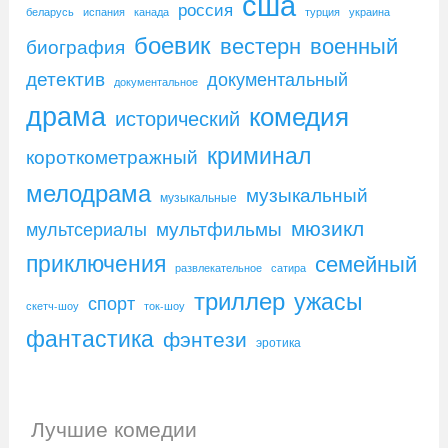
сша
россия
беларусь
испания
канада
турция
украина
боевик
вестерн
военный
биография
детектив
документальный
документальное
драма
комедия
исторический
криминал
короткометражный
мелодрама
музыкальный
музыкальные
мюзикл
мультфильмы
мультсериалы
приключения
семейный
развлекательное
сатира
триллер
ужасы
спорт
скетч-шоу
ток-шоу
фантастика
фэнтези
эротика
Лучшие комедии