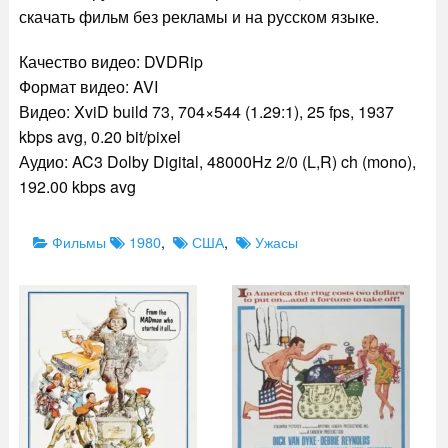
скачать фильм без рекламы и на русском языке.
Качество видео: DVDRip
Формат видео: AVI
Видео: XviD build 73, 704×544 (1.29:1), 25 fps, 1937
kbps avg, 0.20 bit/pixel
Аудио: AC3 Dolby Digital, 48000Hz 2/0 (L,R) ch (mono),
192.00 kbps avg
Categories
Tags
Фильмы
1980
,
США
,
Ужасы