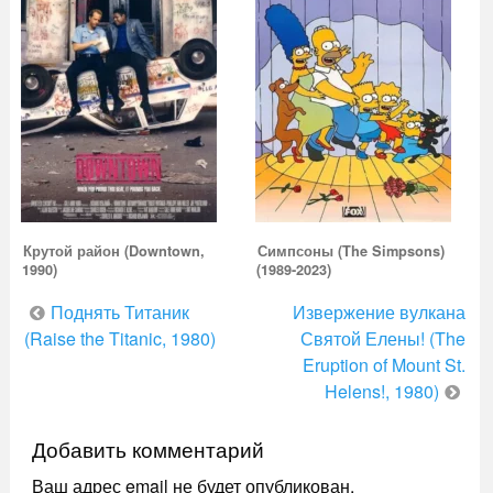
Крутой район (Downtown,
Симпсоны (The Simpsons)
1990)
(1989-2023)
Навигация
Поднять Титаник
Извержение вулкана
по
(Raise the Titanic, 1980)
Святой Елены! (The
Eruption of Mount St.
записям
Helens!, 1980)
Добавить комментарий
Ваш адрес email не будет опубликован.