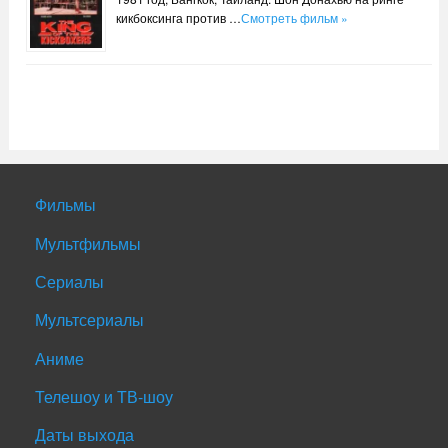
кикбоксинга против …
Смотреть фильм »
Фильмы
Мультфильмы
Сериалы
Мультсериалы
Аниме
Телешоу и ТВ-шоу
Даты выхода