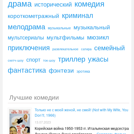
драма
комедия
исторический
криминал
короткометражный
мелодрама
музыкальный
музыкальные
мюзикл
мультфильмы
мультсериалы
приключения
семейный
развлекательное
сатира
триллер
ужасы
спорт
скетч-шоу
ток-шоу
фантастика
фэнтези
эротика
Лучшие комедии
Только не с моей женой, не смей! (Not with My Wife, You
Don’t!, 1966)
13.07.2023
Корейская война 1950-1953 гг. Итальянская медсестра
Джулия (Вирна Лизи) влюбляется …
Смотреть фильм »