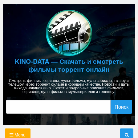
Skip
to
content
KINO-DATA — Скачать и смотреть
фильмы торрент онлайн
Смотреть фильмы, сериалы, мультфильмы, мультсериалы, тв шоу и
телешоу через торрент онлайн в хорошем качестве. Новости и даты
выхода новинок кино. Сюжет и подробные описания фильмов,
сериалов, мультфильмов, мультсериалов и телешоу.
Найти:
Menu