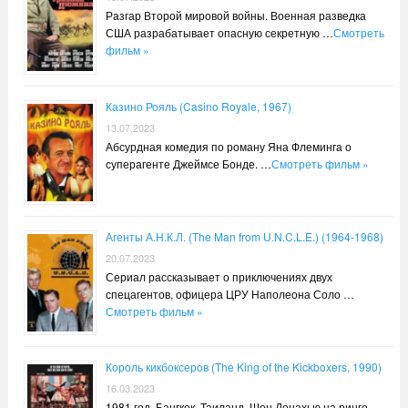
Разгар Второй мировой войны. Военная разведка
США разрабатывает опасную секретную …
Смотреть
фильм »
Казино Рояль (Casino Royale, 1967)
13.07.2023
Абсурдная комедия по роману Яна Флеминга о
суперагенте Джеймсе Бонде. …
Смотреть фильм »
Агенты А.Н.К.Л. (The Man from U.N.C.L.E.) (1964-1968)
20.07.2023
Сериал рассказывает о приключениях двух
спецагентов, офицера ЦРУ Наполеона Соло …
Смотреть фильм »
Король кикбоксеров (The King of the Kickboxers, 1990)
16.03.2023
1981 год, Бангкок, Таиланд. Шон Донахью на ринге