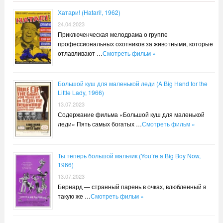
Хатари! (Hatari!, 1962)
24.04.2023
Приключенческая мелодрама о группе
профессиональных охотников за животными, которые
отлавливают …
Смотреть фильм »
Большой куш для маленькой леди (A Big Hand for the
Little Lady, 1966)
13.07.2023
Содержание фильма «Большой куш для маленькой
леди» Пять самых богатых …
Смотреть фильм »
Ты теперь большой мальчик (You’re a Big Boy Now,
1966)
13.07.2023
Бернард — странный парень в очках, влюбленный в
такую ​​же …
Смотреть фильм »