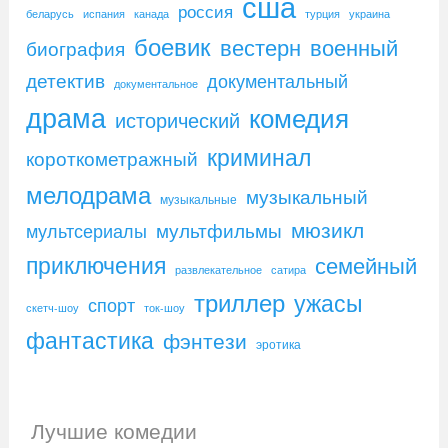
сша
россия
беларусь
испания
канада
турция
украина
боевик
вестерн
военный
биография
детектив
документальный
документальное
драма
комедия
исторический
криминал
короткометражный
мелодрама
музыкальный
музыкальные
мюзикл
мультфильмы
мультсериалы
приключения
семейный
развлекательное
сатира
триллер
ужасы
спорт
скетч-шоу
ток-шоу
фантастика
фэнтези
эротика
Лучшие комедии