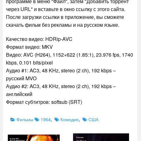
программе в меню "Файл", затем "Добавить торрент
через URL" и вставьте в окно ссылку с этого сайта.
После загрузки ссылки в приложение, вы сможете
скачать фильм без рекламы и на русском языке.
Качество видео: HDRip-AVC
Формат видео: MKV
Видео: AVC (H264), 1152×622 (1.85:1), 23.976 fps, 1740
kbps, 0.101 bits/pixel
Аудио #1: AC3, 48 KHz, stereo (2 ch), 192 kbps –
русский MVO
Аудио #2: AC3, 48 KHz, stereo (2 ch), 192 kbps –
английский
Формат субтитров: softsub (SRT)
Categories
Tags
Фильмы
1964
,
Комедия
,
США