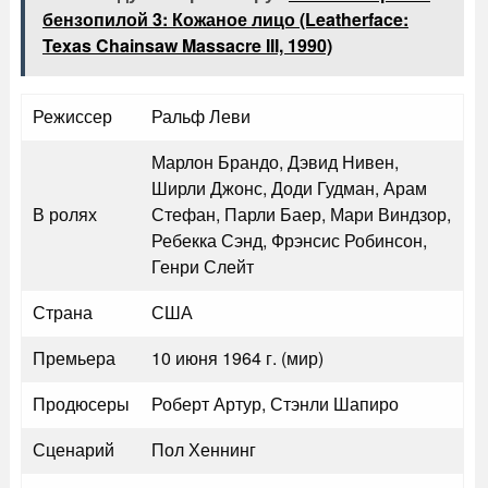
бензопилой 3: Кожаное лицо (Leatherface:
Texas Chainsaw Massacre III, 1990)
Режиссер
Ральф Леви
Марлон Брандо, Дэвид Нивен,
Ширли Джонс, Доди Гудман, Арам
В ролях
Стефан, Парли Баер, Мари Виндзор,
Ребекка Сэнд, Фрэнсис Робинсон,
Генри Слейт
Страна
США
Премьера
10 июня 1964 г. (мир)
Продюсеры
Роберт Артур, Стэнли Шапиро
Сценарий
Пол Хеннинг