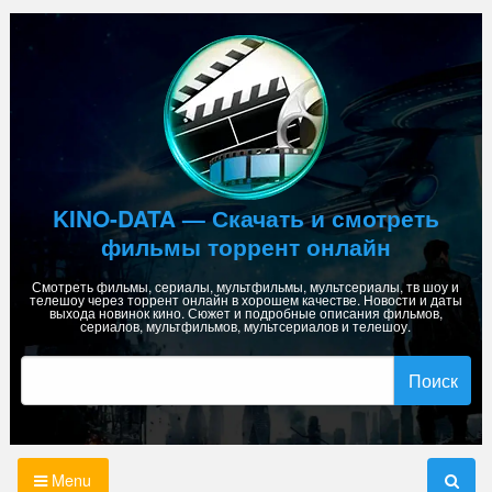
Skip
to
content
KINO-DATA — Скачать и смотреть
фильмы торрент онлайн
Смотреть фильмы, сериалы, мультфильмы, мультсериалы, тв шоу и
телешоу через торрент онлайн в хорошем качестве. Новости и даты
выхода новинок кино. Сюжет и подробные описания фильмов,
сериалов, мультфильмов, мультсериалов и телешоу.
Найти:
Menu