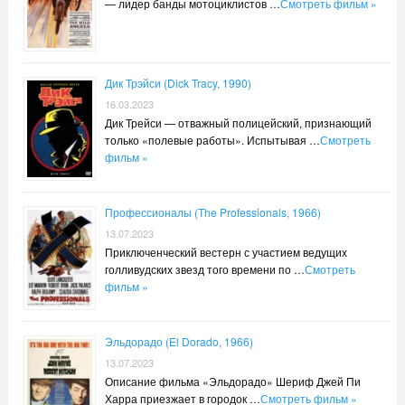
— лидер банды мотоциклистов …
Смотреть фильм »
Дик Трэйси (Dick Tracy, 1990)
16.03.2023
Дик Трейси — отважный полицейский, признающий
только «полевые работы». Испытывая …
Смотреть
фильм »
Профессионалы (The Professionals, 1966)
13.07.2023
Приключенческий вестерн с участием ведущих
голливудских звезд того времени по …
Смотреть
фильм »
Эльдорадо (El Dorado, 1966)
13.07.2023
Описание фильма «Эльдорадо» Шериф Джей Пи
Харра приезжает в городок …
Смотреть фильм »