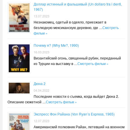
Доллар истинный и фальшивый (Un dollaro tra i denti,
1967)
13.07.2023
Незнакомец, одетый в одеяло, приезжает в
безлюдную мексиканскую деревню, где …
Смотреть
фильм »
Почему я? (Why Me?, 1990)
16.03.2023
Византийский огонь, священный рубин, переданный
из Турции на выставку в …
Смотреть фильм »
Дюна 2
04.04.2022
Последние новости о съемка, когда выйдет Дюна 2.
Описание сюжетной …
Смотреть фильм »
Экспресс Фон Райана (Von Ryan’s Express, 1965)
12.07.2023
Американский полковник Райан, летевший на военном