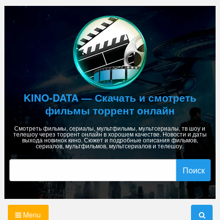
Skip
to
content
KINO-DATA — Скачать и смотреть
фильмы торрент онлайн
Смотреть фильмы, сериалы, мультфильмы, мультсериалы, тв шоу и
телешоу через торрент онлайн в хорошем качестве. Новости и даты
выхода новинок кино. Сюжет и подробные описания фильмов,
сериалов, мультфильмов, мультсериалов и телешоу.
Найти:
Menu