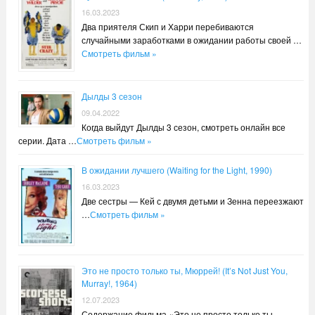
16.03.2023
Два приятеля Скип и Харри перебиваются
случайными заработками в ожидании работы своей …
Смотреть фильм »
Дылды 3 сезон
09.04.2022
Когда выйдут Дылды 3 сезон, смотреть онлайн все
серии. Дата …
Смотреть фильм »
В ожидании лучшего (Waiting for the Light, 1990)
16.03.2023
Две сестры — Кей с двумя детьми и Зенна переезжают
…
Смотреть фильм »
Это не просто только ты, Мюррей! (It’s Not Just You,
Murray!, 1964)
12.07.2023
Содержание фильма «Это не просто только ты,