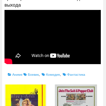
выхода
Categories
Tags
Аниме
Боевик
,
Комедия
,
Фантастика