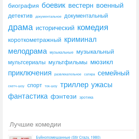
боевик
вестерн
военный
биография
детектив
документальный
документальное
драма
комедия
исторический
криминал
короткометражный
мелодрама
музыкальный
музыкальные
мюзикл
мультфильмы
мультсериалы
приключения
семейный
развлекательное
сатира
триллер
ужасы
спорт
скетч-шоу
ток-шоу
фантастика
фэнтези
эротика
Лучшие комедии
Буйнопомешанные (Stir Crazy, 1980)