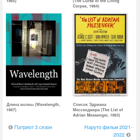
1965)
(The Curse of the Living
Corpse, 1964)
Длина волны (Wavelength,
Список Эдриана
1967)
Мессенджера (The List of
Adrian Messenger, 1963)
Навигация
Патриот 3 сезон
Наруто фильм 2021-
по
2022