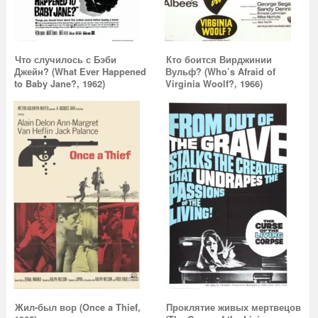
Что случилось с Бэби
Кто боится Вирджинии
Джейн? (What Ever Happened
Вульф? (Who’s Afraid of
to Baby Jane?, 1962)
Virginia Woolf?, 1966)
Жил-был вор (Once a Thief,
Проклятие живых мертвецов