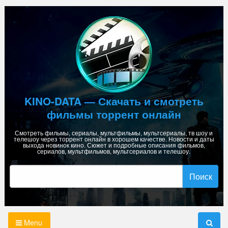
Skip
to
content
KINO-DATA — Скачать и смотреть
фильмы торрент онлайн
Смотреть фильмы, сериалы, мультфильмы, мультсериалы, тв шоу и
телешоу через торрент онлайн в хорошем качестве. Новости и даты
выхода новинок кино. Сюжет и подробные описания фильмов,
сериалов, мультфильмов, мультсериалов и телешоу.
Найти:
Menu