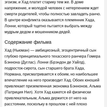
эгоизм, и Хад платит старику тем же. В доме
напряжение, и молодой человек с нетерпением ждет
смерти родителей, чтобы полностью завладеть ранчо.
В центре конфликта оказывается племянник Хада,
Лонни, который тщетно пытается выбрать между
мудрым дедом и мошенником-дядей.
Содержание фильма
Хад (Ньюман) — амбициозный, эгоцентричный сын
глубоко принципиального техасского ранчера Гомера
Бэннона (Дуглас). Лонни (Брэндон де Уайлд),
подросток-сирота, сын старшего брата Хада,
Нормана, присматривается к обоим, но наибольшее
впечатление на него производит Хад. Обоих юношей
привлекает приземленная экономка Бэннонов, Альма
(Патриция Нил). Хотя Хад кажется ей физически
привлекательным, Альма держится от него на
расстоянии, поскольку в прошлом с ней плохо