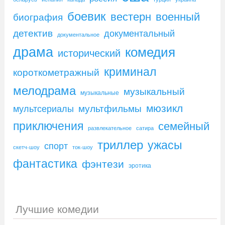
боевик
вестерн
военный
биография
детектив
документальный
документальное
драма
комедия
исторический
криминал
короткометражный
мелодрама
музыкальный
музыкальные
мюзикл
мультфильмы
мультсериалы
приключения
семейный
развлекательное
сатира
триллер
ужасы
спорт
скетч-шоу
ток-шоу
фантастика
фэнтези
эротика
Лучшие комедии