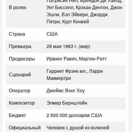
Патрисия Нил, Брендон Де Уайлд,
В ролях
Уит Бисселл, Крэхан Дентон, Джон
Эшли, Вэл Эйвери, Джордж
Петри, Курт Конвей
Страна
США
Премьера
28 мая 1963 г. (мир)
Продюсеры
Ирвинг Равеч, Мартин Ритт
Гарриет Фрэнк мл., Ларри
Сценарий
Макмертри
Оператор
Джеймс Вонг Хоу
Композитор
Элмер Бернштейн
Бюджет
2 500 000 долларов США
Официальный
Человек с душой из колючей