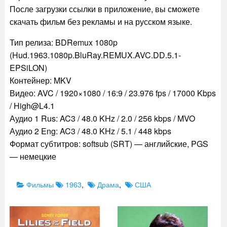
После загрузки ссылки в приложение, вы сможете
скачать фильм без рекламы и на русском языке.
Тип релиза: BDRemux 1080p
(Hud.1963.1080p.BluRay.REMUX.AVC.DD.5.1-
EPSiLON)
Контейнер: MKV
Видео: AVC / 1920×1080 / 16:9 / 23.976 fps / 17000 Kbps
/ High@L4.1
Аудио 1 Rus: AC3 / 48.0 KHz / 2.0 / 256 kbps / MVO
Аудио 2 Eng: AC3 / 48.0 KHz / 5.1 / 448 kbps
Формат субтитров: softsub (SRT) — английские, PGS
— немецкие
Categories
Tags
Фильмы
1963
,
Драма
,
США