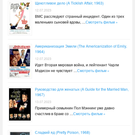
Щекотливое дело (A Ticklish Affair, 1963)
12.07.2023
ВМС расследуют странный инцидент. Один из трех
маленьких сыновей вдовы, …
Смотреть фильм »
Американизация Эмили (The Americanization of Emily,
1964)
12.07.2023
Идет Вторая мировая война, и лейтенант Чарли
Мэдисон не чувствует …
Смотреть фильм »
Руководство для женатых (A Guide for the Married Man,
1967)
13.07.2023
Примерный семьянин Пол Мэннинг уже давно
счастлив в браке со …
Смотреть фильм »
Сладкий яд (Pretty Poison, 1968)