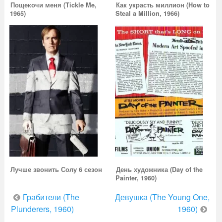
Пощекочи меня (Tickle Me,
Как украсть миллион (How to
1965)
Steal a Million, 1966)
Лучше звонить Солу 6 сезон
День художника (Day of the
Painter, 1960)
Навигация
Грабители (The
Девушка (The Young One,
по
Plunderers, 1960)
1960)