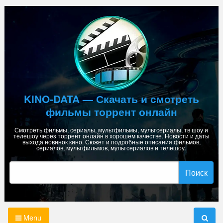
Skip
to
content
KINO-DATA — Скачать и смотреть
фильмы торрент онлайн
Смотреть фильмы, сериалы, мультфильмы, мультсериалы, тв шоу и
телешоу через торрент онлайн в хорошем качестве. Новости и даты
выхода новинок кино. Сюжет и подробные описания фильмов,
сериалов, мультфильмов, мультсериалов и телешоу.
Найти:
Menu