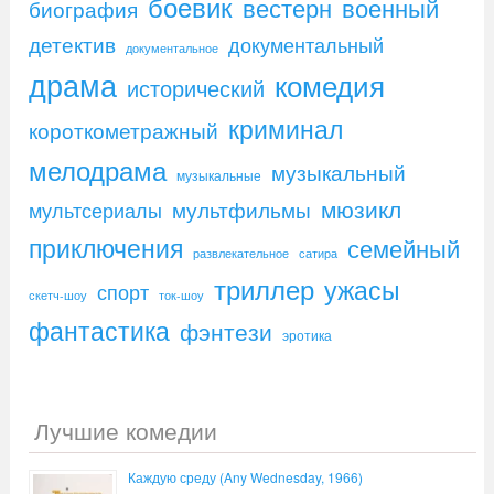
боевик
вестерн
военный
биография
детектив
документальный
документальное
драма
комедия
исторический
криминал
короткометражный
мелодрама
музыкальный
музыкальные
мюзикл
мультфильмы
мультсериалы
приключения
семейный
развлекательное
сатира
триллер
ужасы
спорт
скетч-шоу
ток-шоу
фантастика
фэнтези
эротика
Лучшие комедии
Каждую среду (Any Wednesday, 1966)