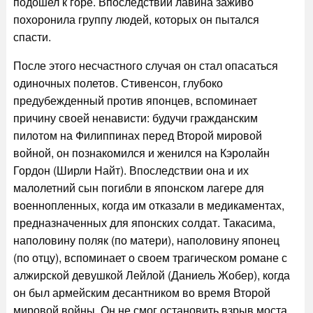
подошел к горе. Впоследствии лавина заживо
похоронила группу людей, которых он пытался
спасти.
После этого несчастного случая он стал опасаться
одиночных полетов. Стивенсон, глубоко
предубежденный против японцев, вспоминает
причину своей ненависти: будучи гражданским
пилотом на Филиппинах перед Второй мировой
войной, он познакомился и женился на Кэролайн
Гордон (Ширли Найт). Впоследствии она и их
малолетний сын погибли в японском лагере для
военнопленных, когда им отказали в медикаментах,
предназначенных для японских солдат. Такасима,
наполовину поляк (по матери), наполовину японец
(по отцу), вспоминает о своем трагическом романе с
алжирской девушкой Лейлой (Даниель Жобер), когда
он был армейским десантником во время Второй
мировой войны. Он не смог остановить взрыв моста,