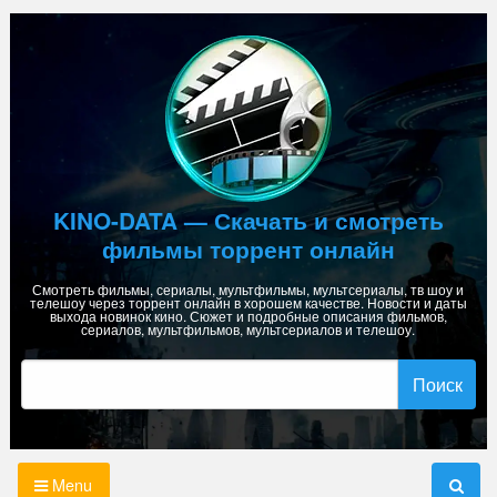
Skip
to
content
KINO-DATA — Скачать и смотреть
фильмы торрент онлайн
Смотреть фильмы, сериалы, мультфильмы, мультсериалы, тв шоу и
телешоу через торрент онлайн в хорошем качестве. Новости и даты
выхода новинок кино. Сюжет и подробные описания фильмов,
сериалов, мультфильмов, мультсериалов и телешоу.
Найти:
Menu