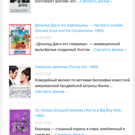
боготворят критики, его …
Смотреть фильм »
Дональд Дак и его компаньоны — смотреть онлайн
(Donald Duck and his Companions, 1960)
24.02.2023
«Дональд Дак и его товарищи» — анимационный
мультфильм созданный Уолтом …
Смотреть фильм »
Смешная девчонка (Funny Girl, 1968)
13.07.2023
Комедийный мюзикл по мотивам биографии известной
американской бродвейской актрисы Фанни …
Смотреть фильм »
Ты теперь большой мальчик (You’re a Big Boy Now,
1966)
13.07.2023
Бернард — странный парень в очках, влюбленный в
такую ​​же …
Смотреть фильм »