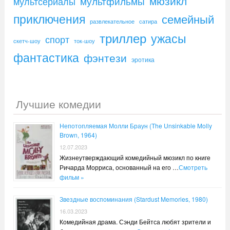
мюзикл
мультфильмы
мультсериалы
приключения
семейный
развлекательное
сатира
триллер
ужасы
спорт
скетч-шоу
ток-шоу
фантастика
фэнтези
эротика
Лучшие комедии
Непотопляемая Молли Браун (The Unsinkable Molly
Brown, 1964)
12.07.2023
Жизнеутверждающий комедийный мюзикл по книге
Ричарда Морриса, основанный на его …
Смотреть
фильм »
Звездные воспоминания (Stardust Memories, 1980)
16.03.2023
Комедийная драма. Сэнди Бейтса любят зрители и