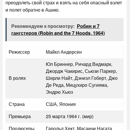
преодолеть свой страх и взять на себя опасный взлет
и полет обратно в Ашию.
Рекомендуем к просмотру:
Робин и 7
гангстеров (Robin and the 7 Hoods, 1964)
Режиссер
Майкл Андерсен
Юл Бриннер, Ричард Видмарк,
Джордж Чакирис, Сьюзи Паркер,
В ролях
Ширли Найт, Дэниэл Гоберт, Джо
Де Реда, Мицухиро Сугияма,
Эндрю Хьюз
Страна
США, Япония
Премьера
25 марта 1964 г. (мир)
Продюсеры
Гарольд Хект, Масаичи Нагата