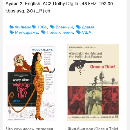
Аудио 2: English, AC3 Dolby Digital, 48 kHz, 192.00
kbps avg, 2/0 (L,R) ch
Categories
Tags
Фильмы
1964
,
Военный
,
Драма
,
Мелодрама
,
Приключения
,
США
Что случилось, тигровая
Жил-был вор (Once a Thief,